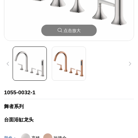
点击放大
1055-0032-1
舞者系列
台面浴缸龙头
亮铬
玫瑰金