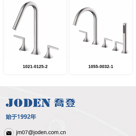
1021-0125-2
1055-0032-1
jm07@joden.com.cn