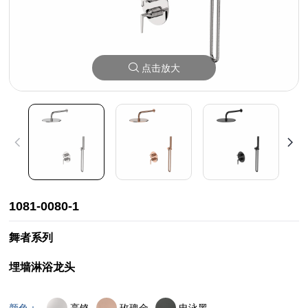
点击放大
1081-0080-1
舞者系列
埋墙淋浴龙头
亮铬
玫瑰金
电泳黑