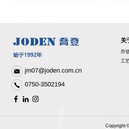
关
乔
工
jm07@joden.com.cn
0750-3502194
Copyrigh