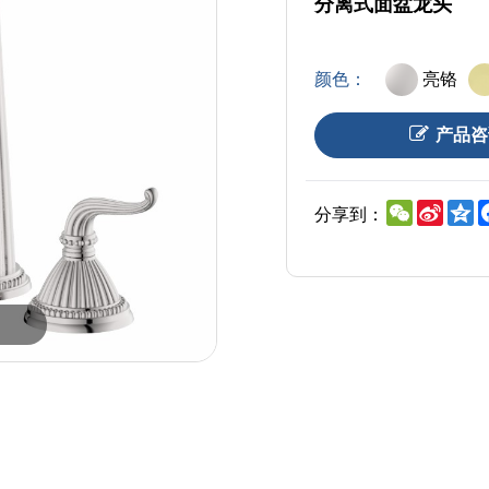
分离式面盆龙头
颜色：
亮铬
产品咨
WeChat
Sina
Q
分享到：
Weib