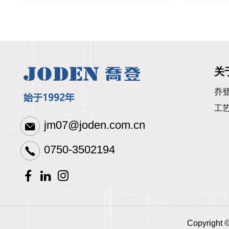
关
乔
工
jm07@joden.com.cn
0750-3502194
Copyrigh