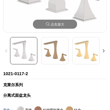
点击放大
1021-0117-2
克莱尔系列
分离式面盆龙头
亮铬
拉丝哑玫瑰金
钛金