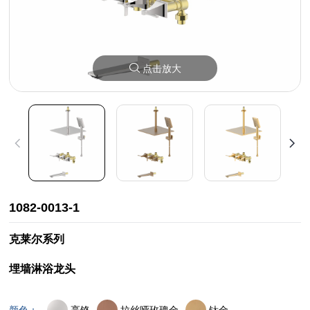
点击放大
1082-0013-1
克莱尔系列
埋墙淋浴龙头
亮铬
拉丝哑玫瑰金
钛金