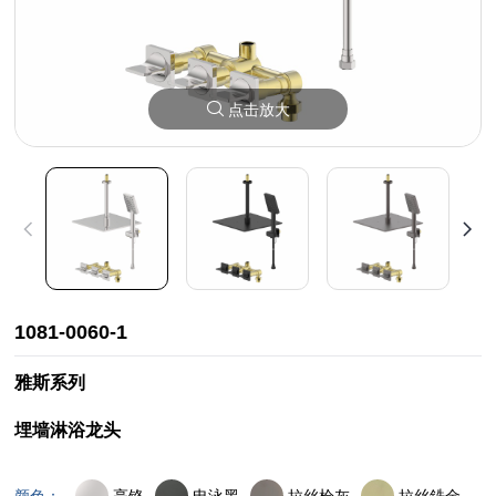
点击放大
1081-0060-1
雅斯系列
埋墙淋浴龙头
亮铬
电泳黑
拉丝枪灰
拉丝鋯金