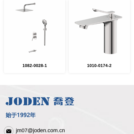
1082-0028-1
1010-0174-2
jm07@joden.com.cn