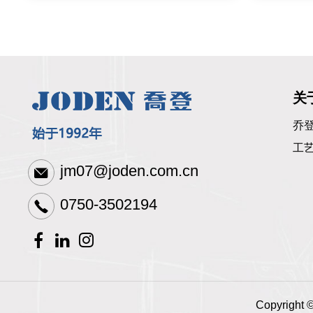
关
乔
工
jm07@joden.com.cn
0750-3502194
Copyrigh