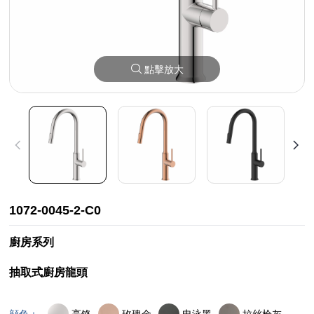
點擊放大
1072-0045-2-C0
廚房系列
抽取式廚房龍頭
亮铬
玫瑰金
电泳黑
拉丝枪灰