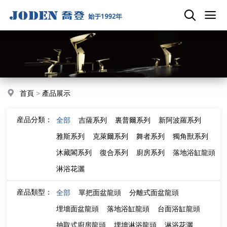
首頁
>
產品展示
産品分類：
全部
吉薩系列
裏普爾系列
新阿波羅系列
雅斯系列
克萊爾系列
舞者系列
獨角獸系列
沐藏閣系列
復合系列
廚房系列
落地浴缸龍頭
淋浴花灑
産品類型：
全部
單把面盆龍頭
分離式面盆龍頭
埋墻面盆龍頭
落地浴缸龍頭
台面浴缸龍頭
抽取式廚房龍頭
埋墻淋浴龍頭
淋浴花灑