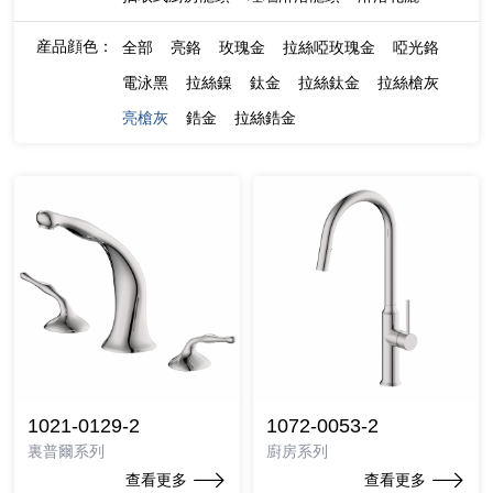
産品顔色：
全部
亮鉻
玫瑰金
拉絲啞玫瑰金
啞光鉻
電泳黑
拉絲鎳
鈦金
拉絲鈦金
拉絲槍灰
亮槍灰
鋯金
拉絲鋯金
1021-0129-2
1072-0053-2
裏普爾系列
廚房系列
查看更多
查看更多