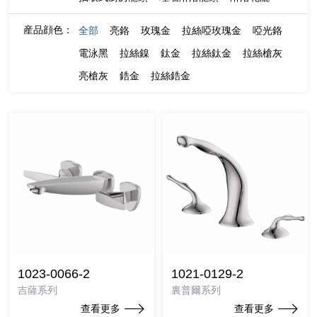
産品顔色：
全部
亮鉻
玫瑰金
拉絲啞玫瑰金
啞光鉻
電泳黑
拉絲鎳
鈦金
拉絲鈦金
拉絲槍灰
亮槍灰
鋯金
拉絲鋯金
1023-0066-2
1021-0129-2
吉薩系列
裏普爾系列
查看更多
查看更多