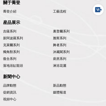
關于喬登
喬登介紹
工藝流程
産品展示
吉薩系列
裏普爾系列
新阿波羅系列
雅斯系列
克萊爾系列
舞者系列
獨角獸系列
沐藏閣系列
復合系列
廚房系列
落地浴缸龍頭
淋浴花灑
新聞中心
品牌動態
新品動態
促銷資訊
媒體報道
視頻中心