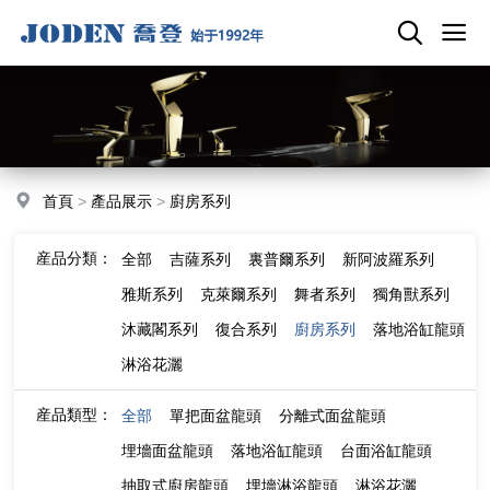
首頁
>
產品展示
>
廚房系列
産品分類：
全部
吉薩系列
裏普爾系列
新阿波羅系列
雅斯系列
克萊爾系列
舞者系列
獨角獸系列
沐藏閣系列
復合系列
廚房系列
落地浴缸龍頭
淋浴花灑
産品類型：
全部
單把面盆龍頭
分離式面盆龍頭
埋墻面盆龍頭
落地浴缸龍頭
台面浴缸龍頭
抽取式廚房龍頭
埋墻淋浴龍頭
淋浴花灑