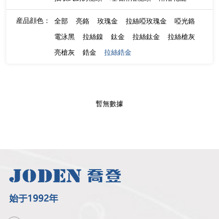
産品顔色：
全部
亮鉻
玫瑰金
拉絲啞玫瑰金
啞光鉻
電泳黑
拉絲鎳
鈦金
拉絲鈦金
拉絲槍灰
亮槍灰
鋯金
拉絲鋯金
暫無數據