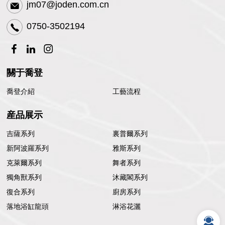
jm07@joden.com.cn
0750-3502194
關于喬登
喬登介紹
工藝流程
産品展示
吉薩系列
裏普爾系列
新阿波羅系列
雅斯系列
克萊爾系列
舞者系列
獨角獸系列
沐藏閣系列
復合系列
廚房系列
落地浴缸龍頭
淋浴花灑