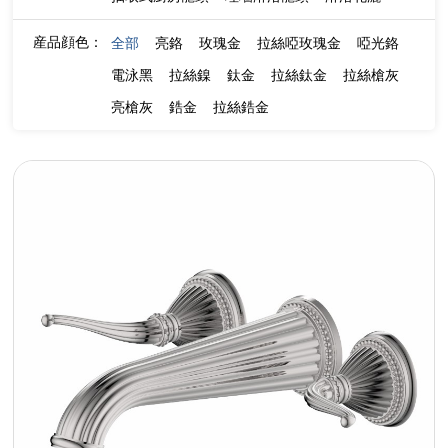
産品顔色：
全部
亮鉻
玫瑰金
拉絲啞玫瑰金
啞光鉻
電泳黑
拉絲鎳
鈦金
拉絲鈦金
拉絲槍灰
亮槍灰
鋯金
拉絲鋯金