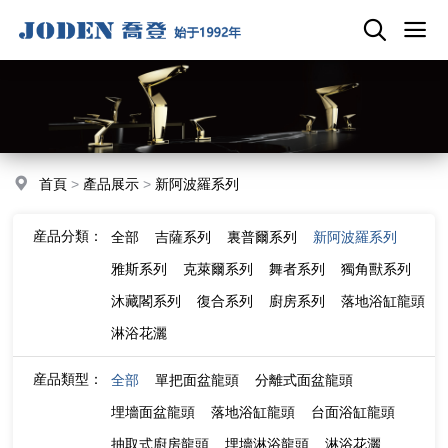
首頁
>
產品展示
>
新阿波羅系列
産品分類：
全部
吉薩系列
裏普爾系列
新阿波羅系列
雅斯系列
克萊爾系列
舞者系列
獨角獸系列
沐藏閣系列
復合系列
廚房系列
落地浴缸龍頭
淋浴花灑
産品類型：
全部
單把面盆龍頭
分離式面盆龍頭
埋墻面盆龍頭
落地浴缸龍頭
台面浴缸龍頭
抽取式廚房龍頭
埋墻淋浴龍頭
淋浴花灑