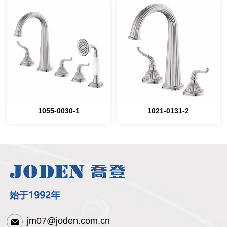
1055-0030-1
1021-0131-2
jm07@joden.com.cn