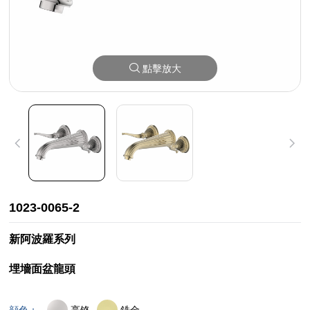
點擊放大
1023-0065-2
新阿波羅系列
埋墻面盆龍頭
亮铬
鋯金