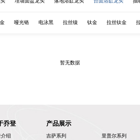
龙头
埋墙面盆龙头
落地浴缸龙头
台面浴缸龙头
抽
金
哑光铬
电泳黑
拉丝镍
钛金
拉丝钛金
暂无数据
于乔登
产品展示
登介绍
吉萨系列
里普尔系列