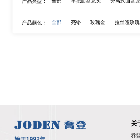
全部
单把面盆龙头
分离式面盆
产品类型：
全部
亮铬
玫瑰金
拉丝哑玫瑰
产品颜色：
关
乔