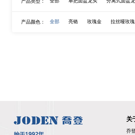
全部
单把面盆龙头
分离式面盆
产品类型：
全部
亮铬
玫瑰金
拉丝哑玫瑰
产品颜色：
关
乔