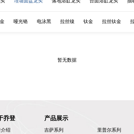
龙头
埋墙面盆龙头
落地浴缸龙头
台面浴缸龙头
抽
金
哑光铬
电泳黑
拉丝镍
钛金
拉丝钛金
暂无数据
于乔登
产品展示
登介绍
吉萨系列
里普尔系列