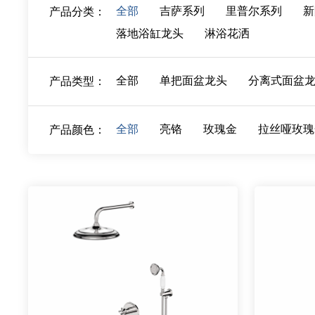
全部
吉萨系列
里普尔系列
新
产品分类：
落地浴缸龙头
淋浴花洒
全部
单把面盆龙头
分离式面盆
产品类型：
全部
亮铬
玫瑰金
拉丝哑玫瑰
产品颜色：