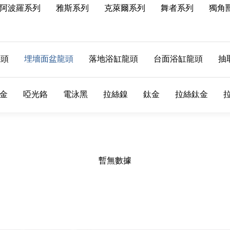
阿波羅系列
雅斯系列
克萊爾系列
舞者系列
獨角
龍頭
埋墻面盆龍頭
落地浴缸龍頭
台面浴缸龍頭
抽
金
啞光鉻
電泳黑
拉絲鎳
鈦金
拉絲鈦金
暫無數據