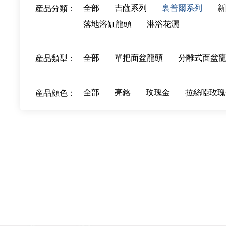
全部
吉薩系列
裏普爾系列
新
産品分類：
落地浴缸龍頭
淋浴花灑
全部
單把面盆龍頭
分離式面盆
産品類型：
全部
亮鉻
玫瑰金
拉絲啞玫瑰
産品顔色：