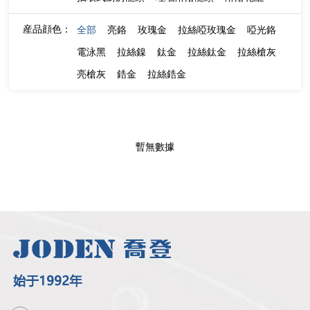
産品顔色：
全部
亮鉻
玫瑰金
拉絲啞玫瑰金
啞光鉻
電泳黑
拉絲鎳
鈦金
拉絲鈦金
拉絲槍灰
亮槍灰
鋯金
拉絲鋯金
暫無數據