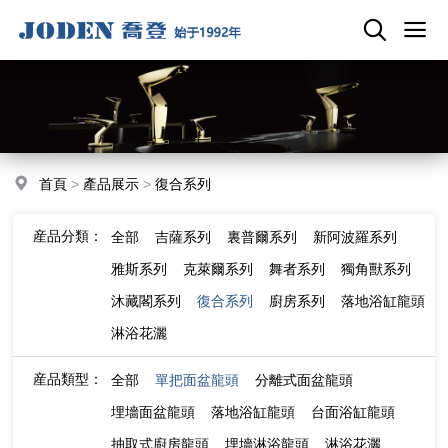
首頁
>
產品展示
>
復合系列
産品分類：
全部
吉薩系列
裏普爾系列
新阿波羅系列
雅斯系列
克萊爾系列
舞者系列
獨角獸系列
沐藏閣系列
復合系列
廚房系列
落地浴缸龍頭
淋浴花灑
産品類型：
全部
單把面盆龍頭
分離式面盆龍頭
埋墻面盆龍頭
落地浴缸龍頭
台面浴缸龍頭
抽取式廚房龍頭
埋墻淋浴龍頭
淋浴花灑