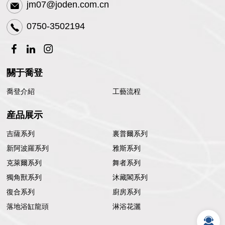
jm07@joden.com.cn
0750-3502194
關于喬登
喬登介紹
工藝流程
産品展示
吉薩系列
裏普爾系列
新阿波羅系列
雅斯系列
克萊爾系列
舞者系列
獨角獸系列
沐藏閣系列
復合系列
廚房系列
落地浴缸龍頭
淋浴花灑