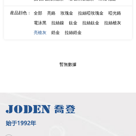
産品顔色：
全部
亮鉻
玫瑰金
拉絲啞玫瑰金
啞光鉻
電泳黑
拉絲鎳
鈦金
拉絲鈦金
拉絲槍灰
亮槍灰
鋯金
拉絲鋯金
暫無數據