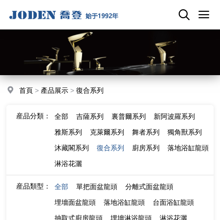
首頁
>
產品展示
>
復合系列
産品分類：
全部
吉薩系列
裏普爾系列
新阿波羅系列
雅斯系列
克萊爾系列
舞者系列
獨角獸系列
沐藏閣系列
復合系列
廚房系列
落地浴缸龍頭
淋浴花灑
産品類型：
全部
單把面盆龍頭
分離式面盆龍頭
埋墻面盆龍頭
落地浴缸龍頭
台面浴缸龍頭
抽取式廚房龍頭
埋墻淋浴龍頭
淋浴花灑