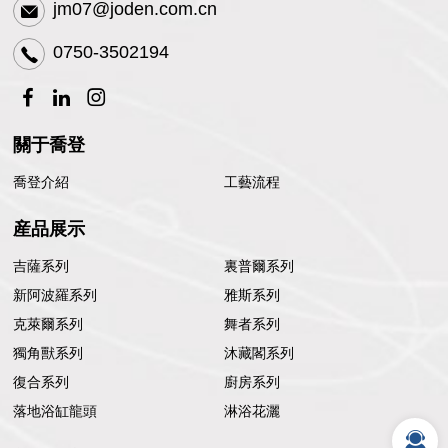
jm07@joden.com.cn
0750-3502194
關于喬登
喬登介紹
工藝流程
産品展示
吉薩系列
裏普爾系列
新阿波羅系列
雅斯系列
克萊爾系列
舞者系列
獨角獸系列
沐藏閣系列
復合系列
廚房系列
落地浴缸龍頭
淋浴花灑